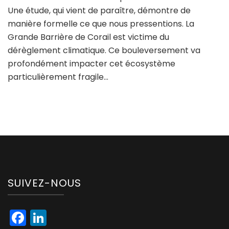
Une étude, qui vient de paraître, démontre de
elle
vraiment
manière formelle ce que nous pressentions. La
en
Grande Barrière de Corail est victime du
sursis
dérèglement climatique. Ce bouleversement va
?
profondément impacter cet écosystème
particulièrement fragile…
SUIVEZ-NOUS
Facebook
LinkedIn