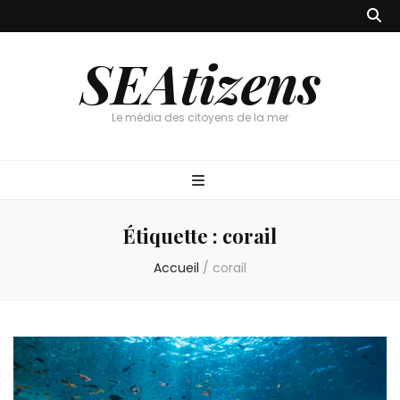
SEAtizens
Le média des citoyens de la mer
Étiquette :
corail
Accueil
/
corail