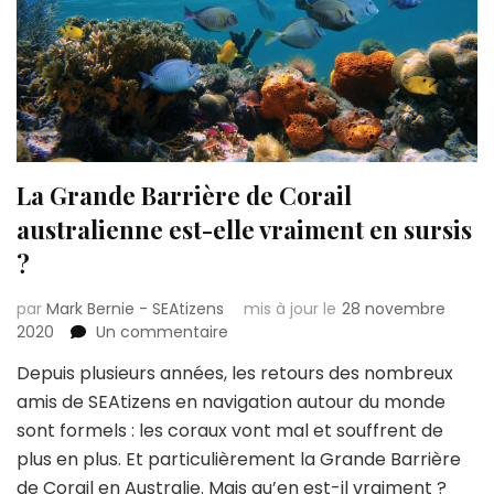
La Grande Barrière de Corail
australienne est-elle vraiment en sursis
?
par
Mark Bernie - SEAtizens
mis à jour le
28 novembre
sur
2020
Un commentaire
La
Depuis plusieurs années, les retours des nombreux
Grande
amis de SEAtizens en navigation autour du monde
Barrière
de
sont formels : les coraux vont mal et souffrent de
Corail
plus en plus. Et particulièrement la Grande Barrière
australienne
de Corail en Australie. Mais qu’en est-il vraiment ?
est-