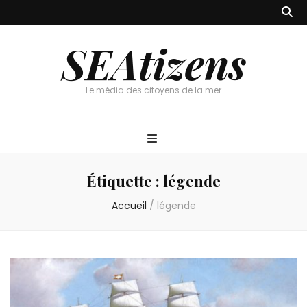
SEAtizens
Le média des citoyens de la mer
Étiquette :
légende
Accueil
/
légende