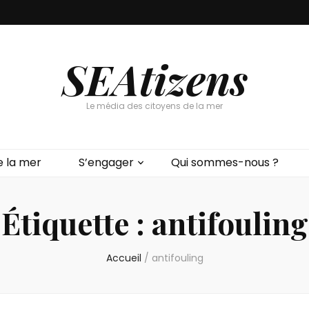
SEAtizens
Le média des citoyens de la mer
e la mer
S’engager
Qui sommes-nous ?
Étiquette :
antifouling
Accueil
/
antifouling