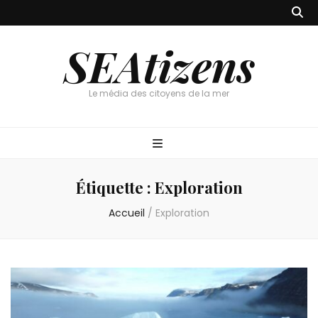
SEAtizens
Le média des citoyens de la mer
Étiquette :
Exploration
Accueil
/
Exploration