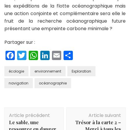
les expéditions de la flotte océanographique mais
une action conjointe et complémentaire sera elle le
fruit de la recherche océanographique future
présentant une empreinte carbone minimale ?
Partager sur :
Facebook
Twitter
WhatsApp
LinkedIn
Email
Partager
écologie
environnement
Exploration
navigation
océanographie
Navigation
Article précédent
Article suivant
d'article
Le sable, une
Trésor à la carte 2 –
ressource en danger
Merci à tous les