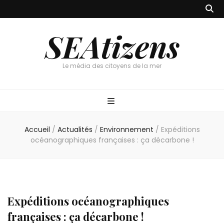
SEAtizens
Le média des citoyens de la mer
Accueil
/
Actualités
/
Environnement
/
Expéditions
océanographiques françaises : ça décarbone !
Expéditions océanographiques
françaises : ça décarbone !