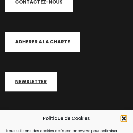
CONTACTEZ-NOUS
ADHERER A LA CHARTE
NEWSLETTER
Politique de Cookies
Nous utilisons des cookies de façon anonyme pour optimiser
2026 Copyright
SEAtizens
.