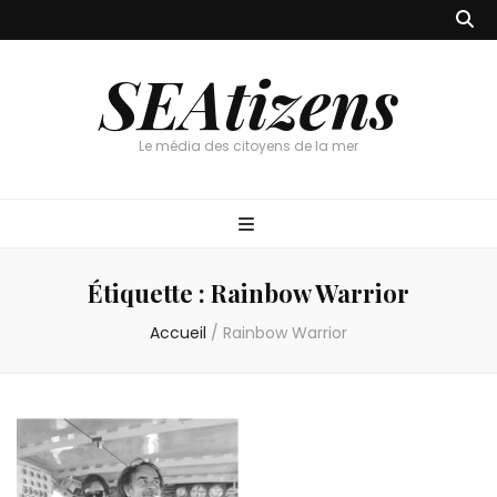
SEAtizens
Le média des citoyens de la mer
Étiquette :
Rainbow Warrior
Accueil
/
Rainbow Warrior