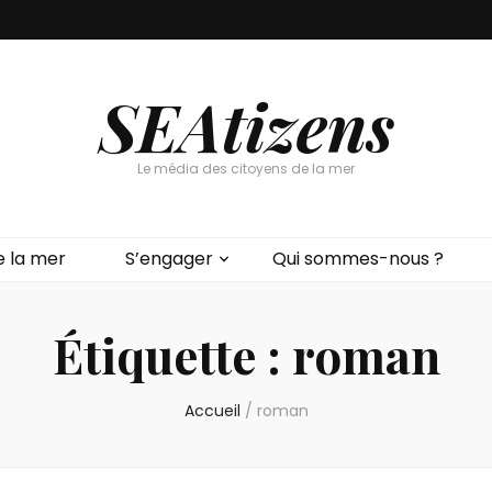
SEAtizens
Le média des citoyens de la mer
e la mer
S’engager
Qui sommes-nous ?
Étiquette :
roman
Accueil
/
roman