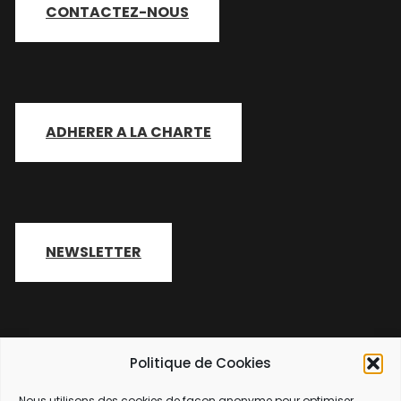
CONTACTEZ-NOUS
ADHERER A LA CHARTE
NEWSLETTER
Politique de Cookies
Nous utilisons des cookies de façon anonyme pour optimiser