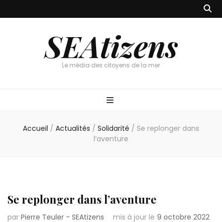
SEAtizens
Le média des citoyens de la mer
Accueil
/
Actualités
/
Solidarité
/
Se replonger dans
l’aventure
Se replonger dans l’aventure
par
Pierre Teuler - SEAtizens
mis à jour le
9 octobre 2022