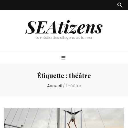
SEAtizens
Le média des citoyens de la mer
Étiquette :
théâtre
Accueil
/
théâtre