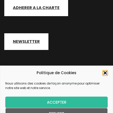
ADHERER A LA CHARTE
NEWSLETTER
Politique de Cookies
Nous utilisons des cookies de façon anonyme pour optimiser
2026 Copyright
SEAtizens
.
notre site web et notre service.
SEAtizens.org est un projet de Watever-Seatizens,
Association de Loi 1901. Adresse : 2 rue Hauteville 75010 Paris
(France).
ACCEPTER
Développé par
Blossom Themes
. Propulsé par
WordPress
.