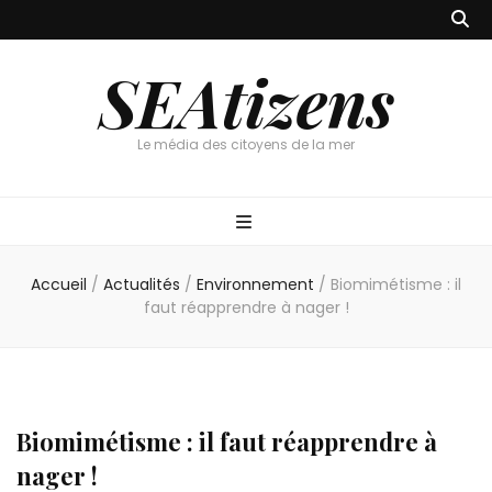
SEAtizens
Le média des citoyens de la mer
Accueil
/
Actualités
/
Environnement
/
Biomimétisme : il
faut réapprendre à nager !
Biomimétisme : il faut réapprendre à
nager !