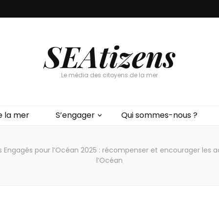
SEAtizens
Le média des citoyens de la mer
e la mer
S’engager
Qui sommes-nous ?
es Engagés pour l’Océan 2025 : récompenser et encourager les ac
l’Océan