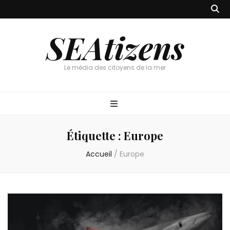
SEAtizens
Le média des citoyens de la mer
Étiquette :
Europe
Accueil
/
Europe