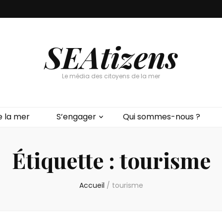
SEAtizens
Le média des citoyens de la mer
e la mer
S’engager
Qui sommes-nous ?
Étiquette :
tourisme
Accueil
/
tourisme