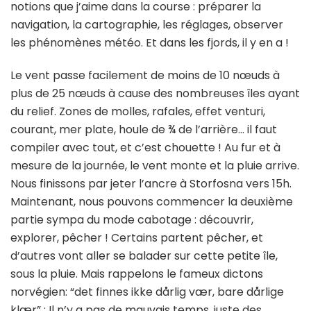
notions que j’aime dans la course : préparer la
navigation, la cartographie, les réglages, observer
les phénomènes météo. Et dans les fjords, il y en a !
Le vent passe facilement de moins de 10 nœuds à
plus de 25 nœuds à cause des nombreuses îles ayant
du relief. Zones de molles, rafales, effet venturi,
courant, mer plate, houle de ¾ de l’arrière… il faut
compiler avec tout, et c’est chouette ! Au fur et à
mesure de la journée, le vent monte et la pluie arrive.
Nous finissons par jeter l’ancre à Storfosna vers 15h.
Maintenant, nous pouvons commencer la deuxième
partie sympa du mode cabotage : découvrir,
explorer, pêcher ! Certains partent pêcher, et
d’autres vont aller se balader sur cette petite île,
sous la pluie. Mais rappelons le fameux dictons
norvégien: “det finnes ikke dårlig vær, bare dårlige
klær” : Il n’y a pas de mauvais temps, juste des