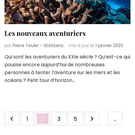
Les nouveaux aventuriers
par
Pierre Teuler - SEAtizens
mis à jour le
1 janvier 2023
Qui sont les aventuriers du XXIe siècle ? Qu’est-ce qui
pousse encore aujourd’hui de nombreuses
personnes à tenter l’aventure sur les mers et les
océans ? Petit tour d’horizon…
Pagination
Page
Page
Page
Page
1
2
3
5
…
des
publications