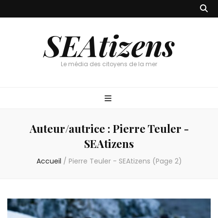
SEAtizens
Le média des citoyens de la mer
Auteur/autrice :
Pierre Teuler -
SEAtizens
Accueil
/
Pierre Teuler - SEAtizens
(Page 2)