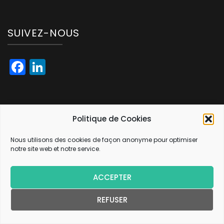
SUIVEZ-NOUS
Facebook
LinkedIn
Politique de Cookies
CONTACTEZ-NOUS
Nous utilisons des cookies de façon anonyme pour optimiser
notre site web et notre service.
ACCEPTER
ADHERER A LA CHARTE
REFUSER