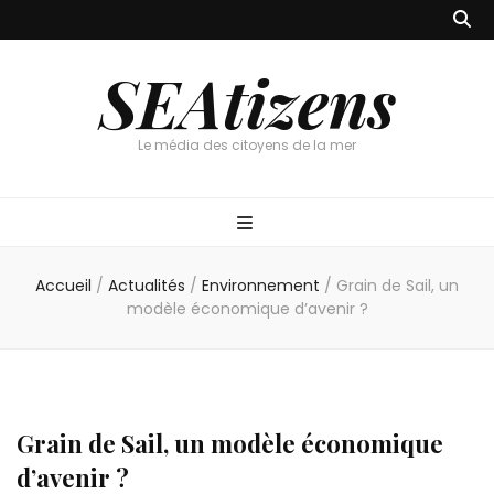
SEAtizens
Le média des citoyens de la mer
Accueil
/
Actualités
/
Environnement
/
Grain de Sail, un
modèle économique d’avenir ?
Grain de Sail, un modèle économique
d’avenir ?