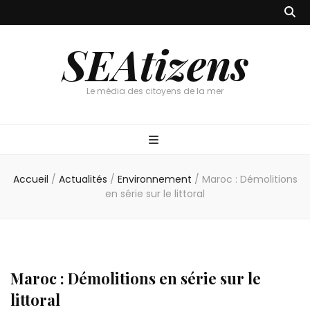
SEAtizens
Le média des citoyens de la mer
Accueil
/
Actualités
/
Environnement
/
Maroc : Démolitions
en série sur le littoral
Maroc : Démolitions en série sur le
littoral