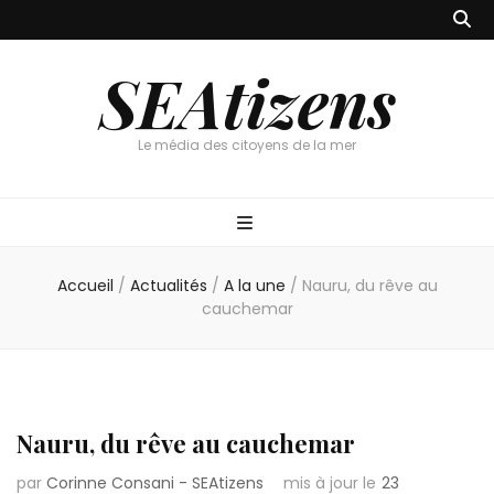
SEAtizens
Le média des citoyens de la mer
Accueil
/
Actualités
/
A la une
/
Nauru, du rêve au
cauchemar
Nauru, du rêve au cauchemar
par
Corinne Consani - SEAtizens
mis à jour le
23