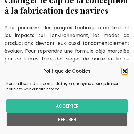
à la fabrication des navires
Pour poursuivre les progrès techniques en limitant
les impacts sur l’environnement, les modes de
productions devront eux aussi fondamentalement
évoluer. Pour reprendre une formule déjà martelée
par certain.es, faire des sièges de barre en lin ne
suffira pas !
Politique de Cookies
Les annonces faites début 2023 de différents
Nous utilisons des cookies de façon anonyme pour optimiser
cabinets d’architectes lançant des mini 6.50 (classe
notre site web et notre service.
de bateau considérée de tous temps comme le
laboratoire de la course au large) entièrement en
ACCEPTER
fibre recyclée est une excellente chose. Il faut que
les matériaux bio sourcés, recyclables ou recyclés
REFUSER
cessent d’être marginaux. Aujourd’hui ils ont la