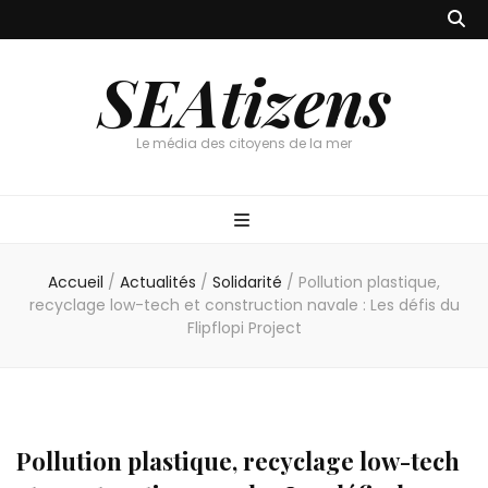
SEAtizens
Le média des citoyens de la mer
Accueil
/
Actualités
/
Solidarité
/
Pollution plastique,
recyclage low-tech et construction navale : Les défis du
Flipflopi Project
Pollution plastique, recyclage low-tech