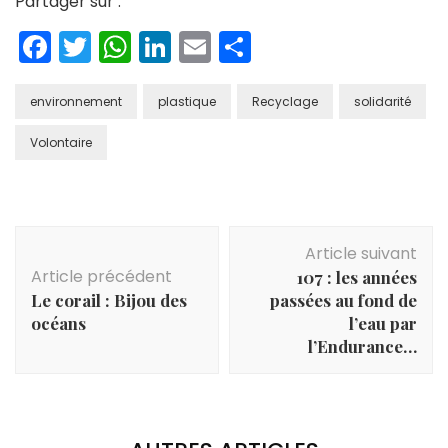
Partager sur :
Facebook
Twitter
WhatsApp
LinkedIn
Email
Partager
environnement
plastique
Recyclage
solidarité
Volontaire
Navigation
Article suivant
d'article
Article précédent
107 : les années
Le corail : Bijou des
passées au fond de
océans
l’eau par
l’Endurance…