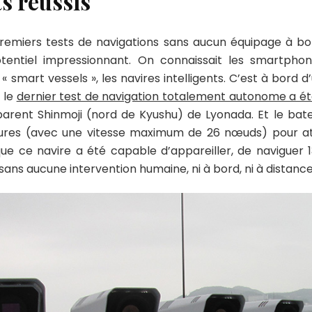
s réussis
 premiers tests de navigations sans aucun équipage à b
tentiel impressionnant. On connaissait les smartpho
s « smart vessels », les navires intelligents. C’est à bord
 le
dernier test de navigation totalement autonome a ét
parent Shinmoji (nord de Kyushu) de Lyonada. Et le bat
res (avec une vitesse maximum de 26 nœuds) pour atte
e ce navire a été capable d’appareiller, de naviguer 1
ns aucune intervention humaine, ni à bord, ni à distance