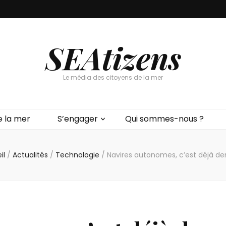
SEAtizens
Le média des citoyens de la mer
e la mer
S’engager
Qui sommes-nous ?
il
/
Actualités
/
Technologie
/
Navires autonomes, c’est déjà d