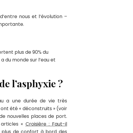
’entre nous et l’évolution –
mportante.
portent plus de 90% du
y a du monde sur l’eau et
de l’asphyxie ?
au a une durée de vie très
nt été « déconstruits » (voir
 de nouvelles places de port.
 articles «
Croisière : Faut-il
rs plus de confort à bord des