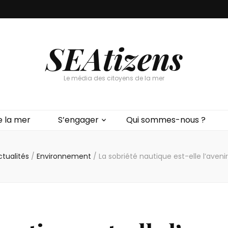
SEAtizens
Le média des citoyens de la mer
e la mer
S’engager
Qui sommes-nous ?
ctualités
/
Environnement
/
La sobriété nautique est-elle l’aveni