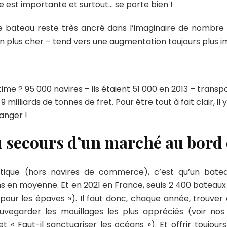
le est importante et surtout… se porte bien !
 bateau reste très ancré dans l’imaginaire de nombre d
 plus cher – tend vers une augmentation toujours plus i
time ? 95 000 navires – ils étaient 51 000 en 2013 – trans
illiards de tonnes de fret. Pour être tout à fait clair, il 
anger !
 secours d’un marché au bord 
utique (hors navires de commerce), c’est qu’un bate
s en moyenne. Et en 2021 en France, seuls 2 400 bateaux o
 pour les épaves »
). Il faut donc, chaque année, trouver
uvegarder les mouillages les plus appréciés (voir nos
 et «
Faut-il sanctuariser les océans
»). Et offrir toujou